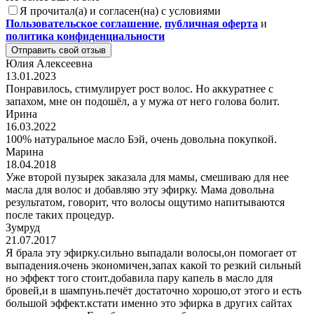
Я прочитал(а) и согласен(на) с условиями
Пользовательское соглашение
,
публичная оферта
и
политика конфиденциальности
Отправить свой отзыв
Юлия Алексеевна
13.01.2023
Понравилось, стимулирует рост волос. Но аккуратнее с
запахом, мне он подошёл, а у мужа от него голова болит.
Ирина
16.03.2022
100% натуральное масло Бэй, очень довольна покупкой.
Марина
18.04.2018
Уже второй пузырек заказала для мамы, смешиваю для нее
масла для волос и добавляю эту эфирку. Мама довольна
результатом, говорит, что волосы ощутимо напитываются
после таких процедур.
Зумруд
21.07.2017
Я брала эту эфирку.сильно выпадали волосы,он помогает от
выпадения.очень экономичен,запах какой то резкий сильный
но эффект того стоит.добавила пару капель в масло для
бровей,и в шампунь.печёт достаточно хорошо,от этого и есть
большой эффект.кстати именно это эфирка в других сайтах