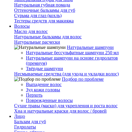
Натуральная губная помада
Оттеночные бальзамы для губ
Сурьма для глаз (кохль)
Тестеры средств для макияжа
Волосы
Масло для волос
Натуральные бальзамы для волос
Натуральные расчески
Натуральные шампуни
Натуральные бессульфатные шампуни 250 мл
Натуральные шампуни на основе гидролатов
(премиум)
Твёрдые шампуни
Несмываемые средства (для ухода и укладки волос)
Подбор по проблеме
Выпадение волос
Зуд кожи головы
Перхоть
Поврежденные волосы
Сухие травы (маски) для укрепления и роста волос
Хна и натуральные краски для волос / бровей
Лицо
Бальзам для губ
Гидролаты