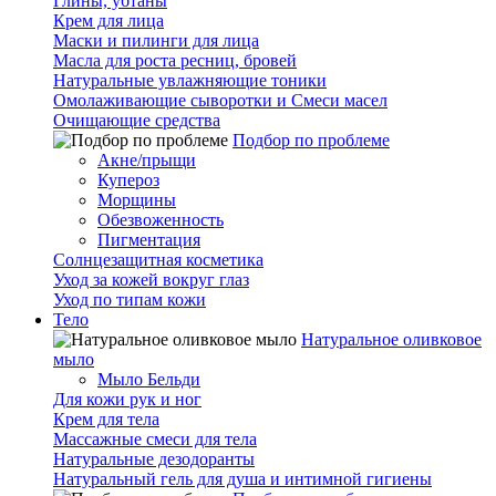
Глины, убтаны
Крем для лица
Маски и пилинги для лица
Масла для роста ресниц, бровей
Натуральные увлажняющие тоники
Омолаживающие сыворотки и Смеси масел
Очищающие средства
Подбор по проблеме
Акне/прыщи
Купероз
Морщины
Обезвоженность
Пигментация
Солнцезащитная косметика
Уход за кожей вокруг глаз
Уход по типам кожи
Тело
Натуральное оливковое
мыло
Мыло Бельди
Для кожи рук и ног
Крем для тела
Массажные смеси для тела
Натуральные дезодоранты
Натуральный гель для душа и интимной гигиены