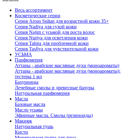
Весь ассортимент
Косметические серии
Серия Arous Sultan для возрастной кожи 35+
Серия Nadiya для сухой кожи
Серия Najim с усьмой для роста волос
Серия Nuriya для осветления кожи
Серия Tahira для проблемной кожи
Серия Tasfiya для чувствительной кожи
УСЬМА
Парфюмерия
Аттары - арабские масляные духи (моноароматы)
Аттары - арабские масляные духи (моноароматы):
тестеры 1 мл
Бахурницы
Лечебные смолы и древесные бахуры
Натуральная парфюмерия
Масла
Базовые масла
Масло усьмы
Эфирные масла. Смолы (резиноиды)
Макияж
Натуральная тушь
Кисти
Минеральная пудра для лица