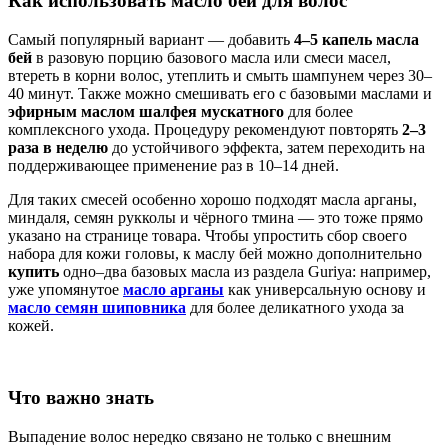
Как использовать масло бей для волос
Самый популярный вариант — добавить
4–5 капель масла
бей
в разовую порцию базового масла или смеси масел,
втереть в корни волос, утеплить и смыть шампунем через 30–
40 минут. Также можно смешивать его с базовыми маслами и
эфирным маслом шалфея мускатного
для более
комплексного ухода. Процедуру рекомендуют повторять
2–3
раза в неделю
до устойчивого эффекта, затем переходить на
поддерживающее применение раз в 10–14 дней.
Для таких смесей особенно хорошо подходят масла арганы,
миндаля, семян рукколы и чёрного тмина — это тоже прямо
указано на странице товара. Чтобы упростить сбор своего
набора для кожи головы, к маслу бей можно дополнительно
купить
одно–два базовых масла из раздела Guriya: например,
уже упомянутое
масло арганы
как универсальную основу и
масло семян шиповника
для более деликатного ухода за
кожей.
Что важно знать
Выпадение волос нередко связано не только с внешним