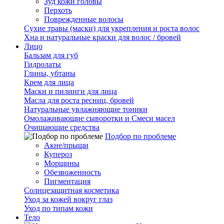
Зуд кожи головы
Перхоть
Поврежденные волосы
Сухие травы (маски) для укрепления и роста волос
Хна и натуральные краски для волос / бровей
Лицо
Бальзам для губ
Гидролаты
Глины, убтаны
Крем для лица
Маски и пилинги для лица
Масла для роста ресниц, бровей
Натуральные увлажняющие тоники
Омолаживающие сыворотки и Смеси масел
Очищающие средства
Подбор по проблеме
Акне/прыщи
Купероз
Морщины
Обезвоженность
Пигментация
Солнцезащитная косметика
Уход за кожей вокруг глаз
Уход по типам кожи
Тело