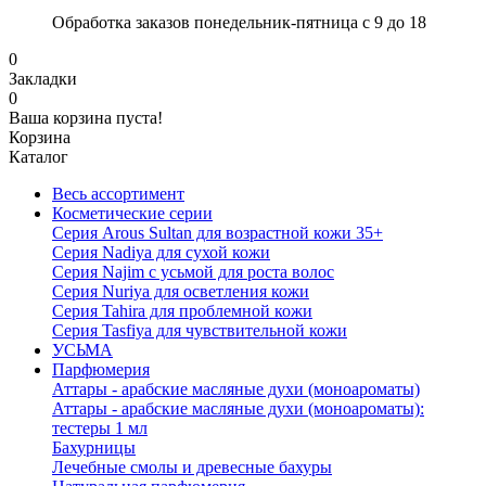
Обработка заказов понедельник-пятница с 9 до 18
0
Закладки
0
Ваша корзина пуста!
Корзина
Каталог
Весь ассортимент
Косметические серии
Серия Arous Sultan для возрастной кожи 35+
Серия Nadiya для сухой кожи
Серия Najim с усьмой для роста волос
Серия Nuriya для осветления кожи
Серия Tahira для проблемной кожи
Серия Tasfiya для чувствительной кожи
УСЬМА
Парфюмерия
Аттары - арабские масляные духи (моноароматы)
Аттары - арабские масляные духи (моноароматы):
тестеры 1 мл
Бахурницы
Лечебные смолы и древесные бахуры