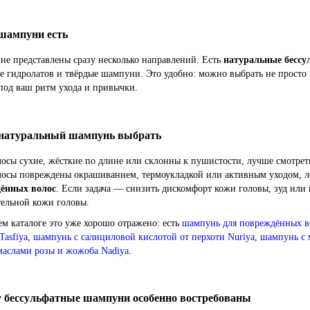
шампуни есть
не представлены сразу несколько направлений. Есть
натуральные бессу
е гидролатов и твёрдые шампуни. Это удобно: можно выбрать не просто
под ваш ритм ухода и привычки.
натуральный шампунь выбрать
осы сухие, жёсткие по длине или склонны к пушистости, лучше смотрет
лосы повреждены окрашиванием, термоукладкой или активным уходом, л
ённых волос
. Если задача — снизить дискомфорт кожи головы, зуд ил
тельной кожи головы.
м каталоге это уже хорошо отражено: есть
шампунь для повреждённых во
Tasfiya
,
шампунь с салициловой кислотой от перхоти Nuriya
,
шампунь с 
маслами розы и жожоба Nadiya
.
 бессульфатные шампуни особенно востребованы