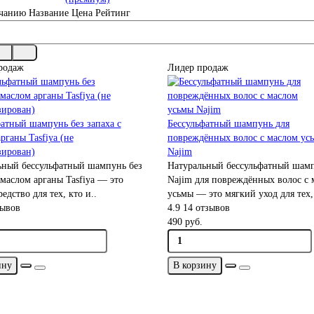
чанию
Название
Цена
Рейтинг
родаж
Лидер продаж
атный шампунь без запаха с
Бессульфатный шампунь для
рганы Tasfiya (не
повреждённых волос с маслом ус
зирован)
Najim
ьный бессульфатный шампунь без
Натуральный бессульфатный шам
 маслом арганы Tasfiya — это
Najim для повреждённых волос с 
редство для тех, кто и..
усьмы — это мягкий уход для тех, 
зывов
4.9
14 отзывов
490 руб.
ину
В корзину