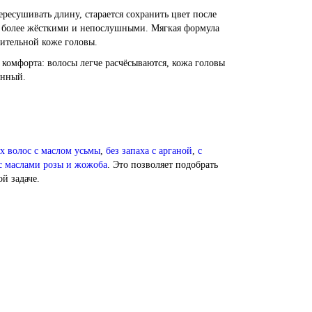
ересушивать длину, старается сохранить цвет после
сы более жёсткими и непослушными. Мягкая формула
ительной коже головы.
 комфорта: волосы легче расчёсываются, кожа головы
анный.
х волос с маслом усьмы
,
без запаха с арганой
,
с
 с маслами розы и жожоба
. Это позволяет подобрать
й задаче.