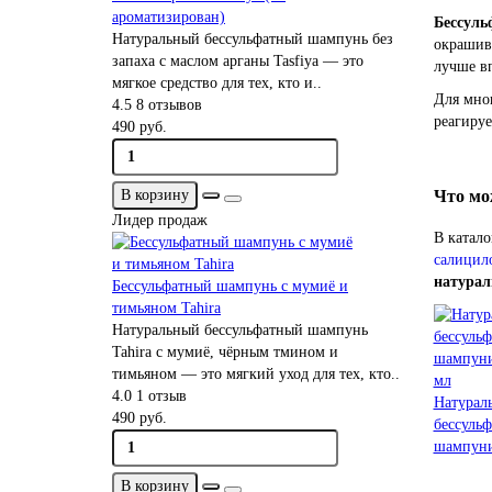
ароматизирован)
Бессуль
Натуральный бессульфатный шампунь без
окрашив
запаха с маслом арганы Tasfiya — это
лучше вп
мягкое средство для тех, кто и..
Для мног
4.5
8 отзывов
реагируе
490 руб.
Что мо
В корзину
Лидер продаж
В катало
салицил
натурал
Бессульфатный шампунь с мумиё и
тимьяном Tahira
Натуральный бессульфатный шампунь
Tahira с мумиё, чёрным тмином и
тимьяном — это мягкий уход для тех, кто..
4.0
1 отзыв
Натурал
490 руб.
бессуль
шампуни
В корзину