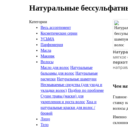
Натуральные бессульфатн
Категории
Весь ассортимент
Косметические серии
УСЬМА
Парфюмерия
Масла
Натура
Макияж
мягкое
перхот
Волосы
направл
Масло для волос
Натуральные
бальзамы для волос
Натуральные
расчески
Натуральные шампуни
Несмываемые средства (для ухода и
Чем на
укладки волос)
Подбор по проблеме
Сухие травы (маски) для
Главное 
укрепления и роста волос
Хна и
ставку н
натуральные краски для волос /
волосы д
бровей
Именно 
Лицо
склонно
Тело