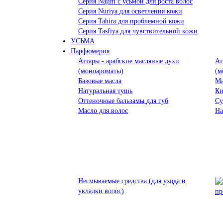
Серия Najim с усьмой для роста волос
Серия Nuriya для осветления кожи
Серия Tahira для проблемной кожи
Серия Tasfiya для чувствительной кожи
УСЬМА
Парфюмерия
Аттары - арабские масляные духи
Ат
(моноароматы)
(м
Базовые масла
Ма
Натуральная тушь
Ки
Оттеночные бальзамы для губ
Су
Масло для волос
На
Несмываемые средства (для ухода и
укладки волос)
пр