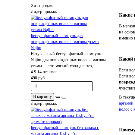
Хит продаж
Лидер продаж
Какие 
В магази
на основ
Бессульфатный шампунь для
именно 
повреждённых волос с маслом усьмы
Najim
Натуральный бессульфатный шампунь
Какой 
Najim для повреждённых волос с маслом
усьмы — это мягкий уход для тех, ..
Если вол
4.9
14 отзывов
Если во
490 руб.
поврежд
чувстви
В корзину
В текуще
арганой 
Лидер продаж
волос с 
Бессульфатный шампунь без запаха с
Почему
маслом арганы Tasfiya (не