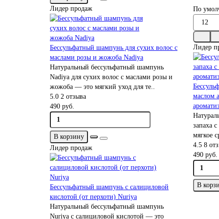
Лидер продаж
По умол
Лидер п
Бессульфатный шампунь для сухих волос с
маслами розы и жожоба Nadiya
Натуральный бессульфатный шампунь
Nadiya для сухих волос с маслами розы и
Бессульф
жожоба — это мягкий уход для те..
маслом а
5.0
2 отзыва
аромати
490 руб.
Натурал
запаха с
мягкое с
В корзину
4.5
8 от
Лидер продаж
490 руб.
В корз
Бессульфатный шампунь с салициловой
кислотой (от перхоти) Nuriya
Натуральный бессульфатный шампунь
Nuriya с салициловой кислотой — это