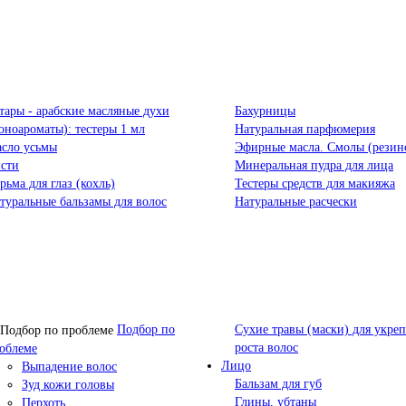
тары - арабские масляные духи
Бахурницы
оноароматы): тестеры 1 мл
Натуральная парфюмерия
сло усьмы
Эфирные масла. Смолы (резин
сти
Минеральная пудра для лица
рьма для глаз (кохль)
Тестеры средств для макияжа
туральные бальзамы для волос
Натуральные расчески
Подбор по
Сухие травы (маски) для укре
роста волос
облеме
Лицо
Выпадение волос
Бальзам для губ
Зуд кожи головы
Глины, убтаны
Перхоть