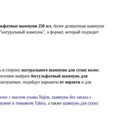
льфатные шампуни 250 мл
, более деликатные шампуни
 “натуральный шампунь”, а формат, который подходит
ь в сторону
натурального шампуня для сухих волос
.
огичнее выбрать
бессульфатный шампунь для
и шелушение, подойдут варианты
от перхоти
и для
лос с маслом усьмы Najim
,
шампунь без запаха с
мумиё и тимьяном Tahira
, а также
шампунь для сухих