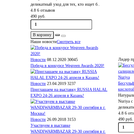
деликатный уход для тех, кто ищет б..
4.8
6 отзывов
490 руб.
В корзину
Наши новости
Смотреть все
Лидер п
Новости
08.12.2020
30045
Победа в конкурсе Wegreen Awards 2020!
Бессуль
Новости
23.04.2019
3237
кислотой
Приглашаем на выставку RUSSIA HALAL
Натурал
EXPO 24-26 апреля в Казань!
Nuriya с
деликатн
4.8
6 от
490 руб.
Новости
26.09.2018
3153
Участвуем в выставке
WANDIWARMBAZAR 29-30 сентября в г.