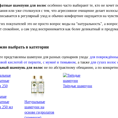
фатные шампуни для волос
особенно часто выбирают те, кто не хочет п
ания или уже столкнулся с тем, что агрессивное очищение делает воло
исывается в регулярный уход и обычно комфортнее ощущается на чувств
их покупателей это не просто вопрос моды на “натуральность”, а вопрос
т спокойнее, а сам уход воспринимается как более деликатный и продум
жно выбрать в категории
ге представлены шампуни для разных сценариев ухода:
для повреждённы
овой кислотой от перхоти
,
с мумиё и тимьяном
, а также
для сухих волос
ьный шампунь для волос
не по абстрактному обещанию, а по конкретно
Твёрдые шампуни
ьные
фатные
Натуральные
 250 мл
шампуни на
основе гидролатов
(премиум)