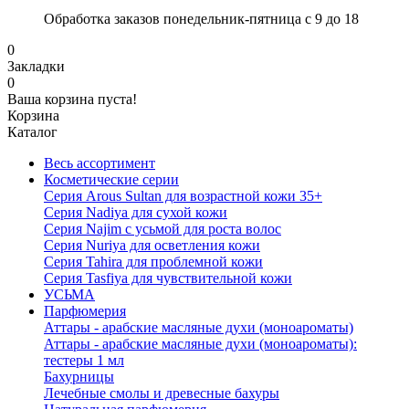
Обработка заказов понедельник-пятница с 9 до 18
0
Закладки
0
Ваша корзина пуста!
Корзина
Каталог
Весь ассортимент
Косметические серии
Серия Arous Sultan для возрастной кожи 35+
Серия Nadiya для сухой кожи
Серия Najim с усьмой для роста волос
Серия Nuriya для осветления кожи
Серия Tahira для проблемной кожи
Серия Tasfiya для чувствительной кожи
УСЬМА
Парфюмерия
Аттары - арабские масляные духи (моноароматы)
Аттары - арабские масляные духи (моноароматы):
тестеры 1 мл
Бахурницы
Лечебные смолы и древесные бахуры