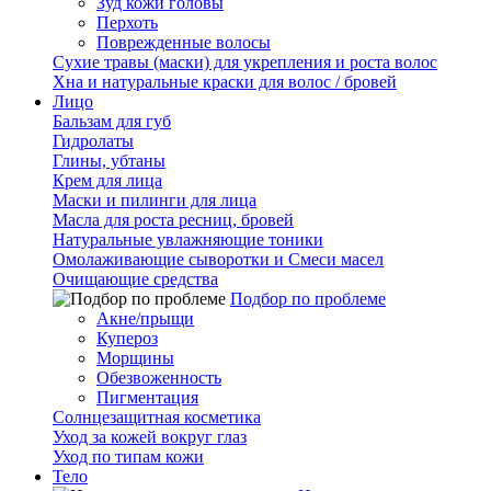
Зуд кожи головы
Перхоть
Поврежденные волосы
Сухие травы (маски) для укрепления и роста волос
Хна и натуральные краски для волос / бровей
Лицо
Бальзам для губ
Гидролаты
Глины, убтаны
Крем для лица
Маски и пилинги для лица
Масла для роста ресниц, бровей
Натуральные увлажняющие тоники
Омолаживающие сыворотки и Смеси масел
Очищающие средства
Подбор по проблеме
Акне/прыщи
Купероз
Морщины
Обезвоженность
Пигментация
Солнцезащитная косметика
Уход за кожей вокруг глаз
Уход по типам кожи
Тело