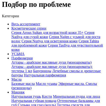
Подбор по проблеме
Категории
Весь ассортимент
Косметические серии
Серия Arous Sultan для возрастной кожи 35+
Серия
Nadiya для сухой кожи
Серия Najim с усьмой для роста
волос
Серия Nuriya для осветления кожи
Серия Tahira
для проблемной кожи
Серия Tasfiya для чувствительной
кожи
УСЬМА
Парфюмерия
Аттары - арабские масляные духи (моноароматы)
Аттары - арабские масляные духи (моноароматы):
тестеры 1 мл
Бахурницы
Лечебные смолы и древесные
бахуры
Натуральная парфюмерия
Масла
Базовые масла
Масло усьмы
Эфирные масла. Смолы
(резиноиды)
Макияж
Натуральная тушь
Кисти
Минеральная пудра для лица
Натуральная губная помада
Оттеночные бальзамы для
губ
Сурьма для глаз (кохль)
Тестеры средств для