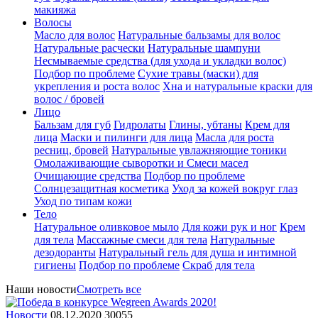
макияжа
Волосы
Масло для волос
Натуральные бальзамы для волос
Натуральные расчески
Натуральные шампуни
Несмываемые средства (для ухода и укладки волос)
Подбор по проблеме
Сухие травы (маски) для
укрепления и роста волос
Хна и натуральные краски для
волос / бровей
Лицо
Бальзам для губ
Гидролаты
Глины, убтаны
Крем для
лица
Маски и пилинги для лица
Масла для роста
ресниц, бровей
Натуральные увлажняющие тоники
Омолаживающие сыворотки и Смеси масел
Очищающие средства
Подбор по проблеме
Солнцезащитная косметика
Уход за кожей вокруг глаз
Уход по типам кожи
Тело
Натуральное оливковое мыло
Для кожи рук и ног
Крем
для тела
Массажные смеси для тела
Натуральные
дезодоранты
Натуральный гель для душа и интимной
гигиены
Подбор по проблеме
Скраб для тела
Наши новости
Смотреть все
Новости
08.12.2020
30055