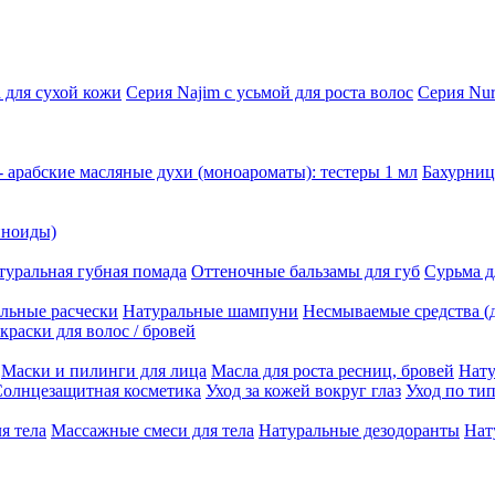
 для сухой кожи
Серия Najim с усьмой для роста волос
Серия Nur
- арабские масляные духи (моноароматы): тестеры 1 мл
Бахурни
иноиды)
туральная губная помада
Оттеночные бальзамы для губ
Сурьма дл
льные расчески
Натуральные шампуни
Несмываемые средства (д
краски для волос / бровей
Маски и пилинги для лица
Масла для роста ресниц, бровей
Нату
олнцезащитная косметика
Уход за кожей вокруг глаз
Уход по ти
я тела
Массажные смеси для тела
Натуральные дезодоранты
Нат