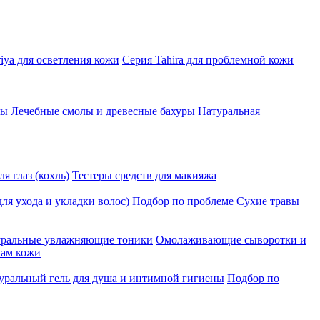
iya для осветления кожи
Серия Tahira для проблемной кожи
цы
Лечебные смолы и древесные бахуры
Натуральная
я глаз (кохль)
Тестеры средств для макияжа
ля ухода и укладки волос)
Подбор по проблеме
Сухие травы
ральные увлажняющие тоники
Омолаживающие сыворотки и
пам кожи
уральный гель для душа и интимной гигиены
Подбор по