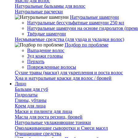
Масло для волос
Натуральные бальзамы для волос
Натуральные расчески
Натуральные шампуни
Натуральные бессульфатные шампуни 250 мл
Натуральные шампуни на основе гидролатов (прем
Твёрдые шампуни
Несмываемые средства (для ухода и укладки волос)
Подбор по проблеме
Выпадение волос
Зуд кожи головы
Перхоть
Поврежденные волосы
Сухие травы (маски) для укрепления и роста волос
Хна и натуральные краски для волос / бровей
Лицо
Бальзам для губ
Гидролаты
Глины, убтаны
Крем для лица
Маски и пилинги для лица
Масла для роста ресниц, бровей
Натуральные увлажняющие тоники
Омолаживающие сыворотки и Смеси масел
Очищающие средства