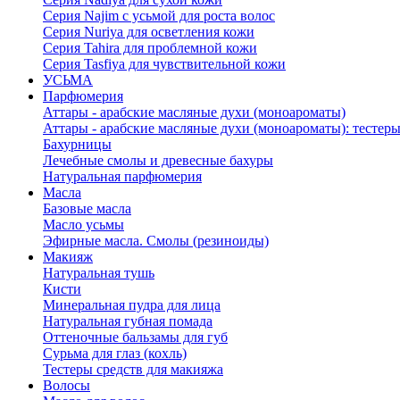
Серия Najim с усьмой для роста волос
Серия Nuriya для осветления кожи
Серия Tahira для проблемной кожи
Серия Tasfiya для чувствительной кожи
УСЬМА
Парфюмерия
Аттары - арабские масляные духи (моноароматы)
Аттары - арабские масляные духи (моноароматы): тестеры
Бахурницы
Лечебные смолы и древесные бахуры
Натуральная парфюмерия
Масла
Базовые масла
Масло усьмы
Эфирные масла. Смолы (резиноиды)
Макияж
Натуральная тушь
Кисти
Минеральная пудра для лица
Натуральная губная помада
Оттеночные бальзамы для губ
Сурьма для глаз (кохль)
Тестеры средств для макияжа
Волосы