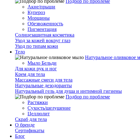
Подбор по проблеме
Акне/прыщи
Купероз
Морщины
Обезвоженность
Пигментация
Солнцезащитная косметика
Уход за кожей вокруг глаз
Уход по типам кожи
Тело
Натуральное оливковое 
Мыло Бельди
Для кожи рук и ног
Крем для тела
Массажные смеси для тела
Натуральные дезодоранты
Натуральный гель для душа и интимной гигиены
Подбор по проблеме
Растяжки
Сухость/шелушение
Целлюлит
Скраб для тела
О бренде
Сертификаты
Блог