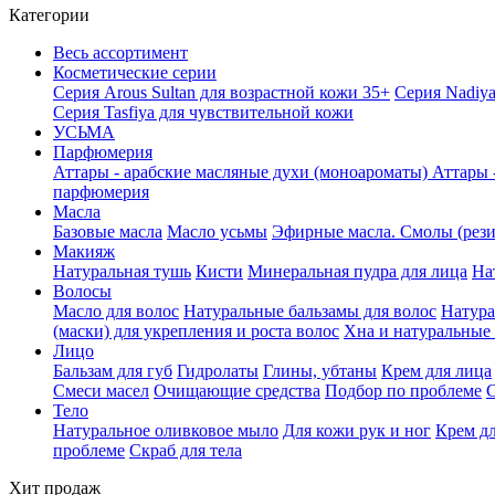
Категории
Весь ассортимент
Косметические серии
Серия Arous Sultan для возрастной кожи 35+
Серия Nadiya
Серия Tasfiya для чувствительной кожи
УСЬМА
Парфюмерия
Аттары - арабские масляные духи (моноароматы)
Аттары 
парфюмерия
Масла
Базовые масла
Масло усьмы
Эфирные масла. Смолы (рез
Макияж
Натуральная тушь
Кисти
Минеральная пудра для лица
На
Волосы
Масло для волос
Натуральные бальзамы для волос
Натура
(маски) для укрепления и роста волос
Хна и натуральные 
Лицо
Бальзам для губ
Гидролаты
Глины, убтаны
Крем для лица
Смеси масел
Очищающие средства
Подбор по проблеме
С
Тело
Натуральное оливковое мыло
Для кожи рук и ног
Крем дл
проблеме
Скраб для тела
Хит продаж